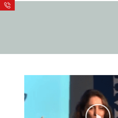
נגן
וידאו