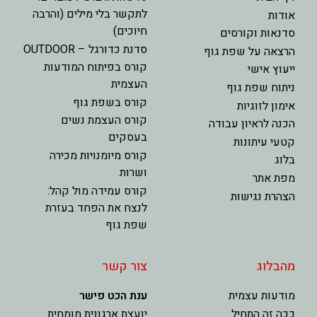
לתקשר בלי מילים (והרבה
אודות
חיוכים)
סדנאות וקורסים
סדנת כדורגל – OUTDOOR
הרצאה על שפת גוף
קורס בפיתוח המודעות
ייעוץ אישי
העצמית
ניתוח שפת גוף
קורס בשפת גוף
אימון לזוגיות
קורס העצמת נשים
הכנה לראיון עבודה
בעסקים
קטעי עיתונות
קורס מיומנויות מכירה
בלוג
ושרות
מפת אתר
קורס עמידה מול קהל:
הצהרת נגישות
לנצח את הפחד בעזרת
שפת גוף
מהבלוג
צור קשר
מודעות עצמית
ענת הכט פישר
ככה זה התחיל
יועצת ארגונית מומחית