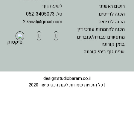
לשפת גוף
רושם ראשוני
הכנה לדייטים
טל. 052-3405073
הכנה לרפואה
27anat@gmail.com
הכנה להתמחות עורכי דין
מחפשים עבודה/עובדים
בזמן קורונה
שפת גוף בימי קורונה
design:studiobaram.co.il
| כל הזכויות שמורות לענת הכט פישר 2020