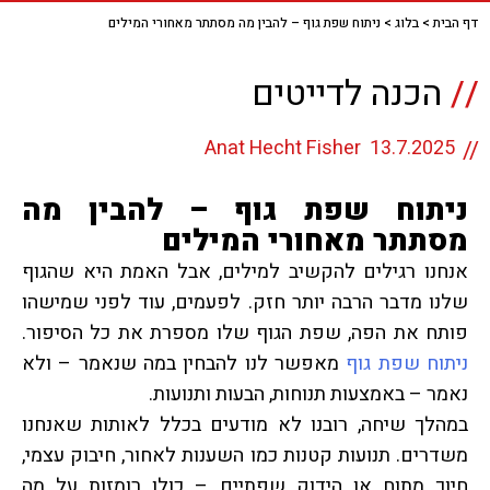
דף הבית
>
בלוג
>
ניתוח שפת גוף – להבין מה מסתתר מאחורי המילים
//
הכנה לדייטים
Anat Hecht Fisher
13.7.2025
ניתוח שפת גוף – להבין מה
מסתתר מאחורי המילים
אנחנו רגילים להקשיב למילים, אבל האמת היא שהגוף
שלנו מדבר הרבה יותר חזק. לפעמים, עוד לפני שמישהו
פותח את הפה, שפת הגוף שלו מספרת את כל הסיפור.
ניתוח
שפת
גוף
מאפשר לנו להבחין במה שנאמר – ולא
נאמר – באמצעות תנוחות, הבעות ותנועות.
במהלך שיחה, רובנו לא מודעים בכלל לאותות שאנחנו
משדרים. תנועות קטנות כמו השענות לאחור, חיבוק עצמי,
חיוך מתוח או הידוק שפתיים – כולן רומזות על מה