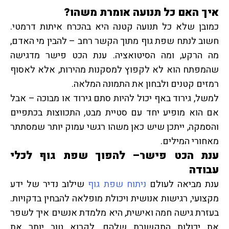
איך האם כל תנועה אומרת משהו?
כמובן שלא כל תנועה קטנה היא בהכרח איתות דרמטי.
חשוב לנתח שפת גוף מתוך הקשר רחב – להבין מי האדם,
מה הרקע, ומה הסיטואציה. ענת הכט פישר מדגישה
שהמפתח הוא לא לקפוץ למסקנות מהירות, אלא לאסוף
רמזים קטנים ולבחון את התמונה המלאה.
למשל, גירוד באף יכול להיות סתם גירוד או מבוכה – אבל
אם הוא מופיע יחד עם סטיית מבט, התכווצות בכתפיים
והסמקה, ייתכן שיש כאן משהו רגשי עמוק יותר שמסתתר
מאחורי המילים.
ענת הכט פישר– להפוך שפת גוף לכלי
עבודה
ענת מביאה לעולם
ניתוח
שפת
גוף
שילוב נדיר של ידע
מקצועי, רגישות אנושית ויכולת מופלאה להבחין בדקויות.
בעזרת גישה חמה ואישית, היא מלמדת אנשים איך לשפר
את יכולות התקשורת שלהם, לקרוא טוב יותר את