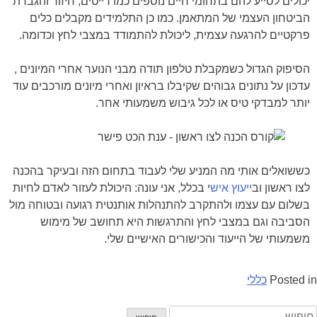
יכולים לסייע להם בתחומי חיים נוספים כמו דייטים, חיזור והגברת
הביטחון העצמי של המתאמן. כמו כן התלמידים מקבלים כלים
פרקטיים להרגעה עצמית, ליכולת להתמודד במצבי לחץ וכדומה.
הסיפוק הגדול כשמקבלת טלפון תודה מבני הנוער אחרי המיונים ,
עדכון על נתונים גבוהים שקיבלו בראיון ואחרי מיונים מורכבים עוד
יותר למבדקי טיס או לכל גיבוש משמעותי אחר.
כששואלים אותי מה המניע שלי לעבוד בתחום הזה ובעיקר בהכנה
לצו ראשון וב
ייעוץ איש
י בכלל, אני עונה: היכולת לעזור לאדם לחיות
בשלום עם עצמו ולהתקרב להתנהלות אותנטית רגועה ובטוחה מול
הסביבה וגם במצבי לחץ והתרגשות היא תחושב של מימוש
משמעותי של הייעוד והכישורים האישיים שלי.
Posted in
כללי