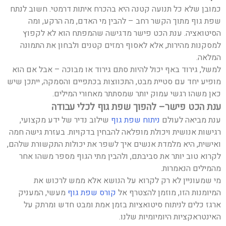
כמובן שלא כל תנועה קטנה היא בהכרח איתות דרמטי. חשוב לנתח
שפת גוף מתוך הקשר רחב – להבין מי האדם, מה הרקע, ומה
הסיטואציה. ענת הכט פישר מדגישה שהמפתח הוא לא לקפוץ
למסקנות מהירות, אלא לאסוף רמזים קטנים ולבחון את התמונה
המלאה.
למשל, גירוד באף יכול להיות סתם גירוד או מבוכה – אבל אם הוא
מופיע יחד עם סטיית מבט, התכווצות בכתפיים והסמקה, ייתכן שיש
כאן משהו רגשי עמוק יותר שמסתתר מאחורי המילים.
ענת הכט פישר– להפוך שפת גוף לכלי עבודה
ענת מביאה לעולם
ניתוח
שפת
גוף
שילוב נדיר של ידע מקצועי,
רגישות אנושית ויכולת מופלאה להבחין בדקויות. בעזרת גישה חמה
ואישית, היא מלמדת אנשים איך לשפר את יכולות התקשורת שלהם,
לקרוא טוב יותר את סביבתם, ולהבין מתי הגוף מספר משהו אחר
מהמילים הנאמרות.
מי שמעוניין לא רק לקרוא על הנושא אלא ממש לרכוש את
המיומנות הזו, מוזמן להצטרף אל
קורס שפת גוף
מעשי, המעניק
ארגז כלים לניתוח סיטואציות בזמן אמת ומבט חדש ומרתק על
האינטראקציות היומיומיות שלנו.