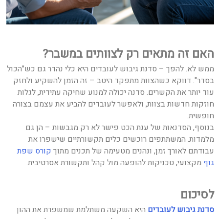
האם זה מתאים רק לצוותים במשבר
?
ממש לא. להפך – סדנת גיבוש לעובדים היא כלי נהדר גם כש"הכול
בסדר". דווקא כשהצוות מתפקד היטב – זה הזמן להשקיע ולחזק
עוד יותר את הקשרים. סדנה יכולה למנוע שחיקה עתידית, לגלות
חוזקות חדשות בצוות, ולאפשר לעובדים להביע את עצמם בצורה
חופשית.
בנוסף, הסדנאות של ענת הכט פישר לא רק מגבשות – הן גם
מלמדות. המשתתפים רוכשים כלים תקשורתיים שישפרו את
עבודתם לאורך זמן, ונהנים מטעימה של תכנים מתוך
קורס שפת
גוף
מקצועי, טכניקות להופעה מול קהל ותקשורת אסרטיבית.
לסיכום
סדנת גיבוש לעובדים
היא השקעה משתלמת שמשפרת את ההון