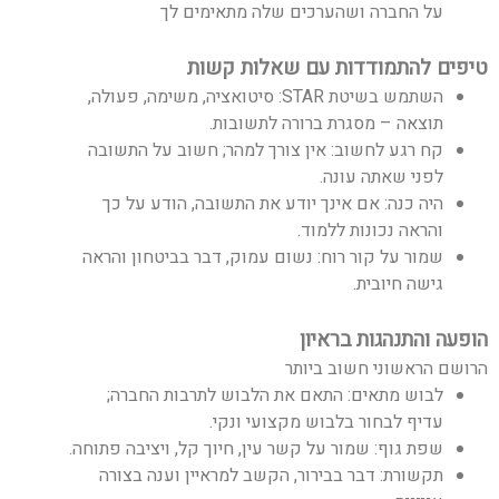
על החברה ושהערכים שלה מתאימים לך
טיפים להתמודדות עם שאלות קשות
השתמש בשיטת STAR: סיטואציה, משימה, פעולה,
תוצאה – מסגרת ברורה לתשובות.
קח רגע לחשוב: אין צורך למהר; חשוב על התשובה
לפני שאתה עונה.
היה כנה: אם אינך יודע את התשובה, הודע על כך
והראה נכונות ללמוד.
שמור על קור רוח: נשום עמוק, דבר בביטחון והראה
גישה חיובית.
הופעה והתנהגות בראיון
הרושם הראשוני חשוב ביותר
לבוש מתאים: התאם את הלבוש לתרבות החברה;
עדיף לבחור בלבוש מקצועי ונקי.
שפת גוף: שמור על קשר עין, חיוך קל, ויציבה פתוחה.
תקשורת: דבר בבירור, הקשב למראיין וענה בצורה