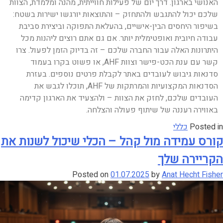
האנושי בארגון. דרך יום של פעילות חווייתית, מהנה ומלמדת, הצוות
שלכם יכול להתגבש ולהתחזק – והתוצאות יורגשו ישירות בשטח:
בשיפור היחסים הבין-אישיים, בהעלאת התפוקה וביצירת סביבת
עבודה חיובית ואופטימלית יותר. אם גם אתם רוצים ליהנות מכל
היתרונות האלה עבור החברה שלכם – זה בדיוק הזמן לפעול. צרו
קשר עם ענת הכט-פישר וצוות AHF, או פשוט בקרו בעמוד
סדנאות גיבוש לעובדים באתר לקבלת פרטים נוספים. בעזרת
הסדנאות המקצועיות והמרתקות של AHF, תוכלו לגבש את
העובדים שלכם, לחזק את הצוות – ולהצעיד את הארגון קדימה
באווירה רעננה של שיתוף פעולה והצלחה.
Posted in
כללי
קורס עמידה מול קהל – הכלי שיכול לשנות את
הקריירה שלך
Posted on
01.07.2025
by
Anat Hecht Fisher