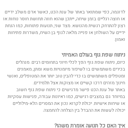
לדוגמה, כפי שמתואר באתר של ענת הכט, כאשר אדם משלב ידיים
או חוצה רגליים בזמן שיחה, ייתכן שהוא חווה תחושת חוסר נוחות או
רצון להתרחק רגשית מהנושא. מצד שני, תנועות פתוחות, כמו הנחת
ידיים על השולחן או פנייה מלאה לגוף בן השיח, משדרות פתיחות
ואמון.
ניתוח שפת גוף בעולם האמיתי
כיום, ניתוח שפת גוף הפך לכלי חיוני בתחומים רבים. מנהלים
בכירים משתמשים בו לשיפור מיומנויות משא ומתן, מאמנים
ומטפלים משתמשים בו כדי להבין טוב יותר את המטופלים, ואנשי
חינוך מזהים דרכו קשיים או מצוקות אצל תלמידים.
באתר של ענת הכט פישר מדגישים כי ניתוח שפת גוף חשוב
במיוחד גם במצבים רגישים, כמו ראיונות עבודה, פגישות עסקיות
או שיחות אישיות. יכולת לקרוא נכון את המסרים הלא-מילוליים
יכולה לעשות את ההבדל בין הצלחה להחמצה.
איך האם כל תנועה אומרת משהו?