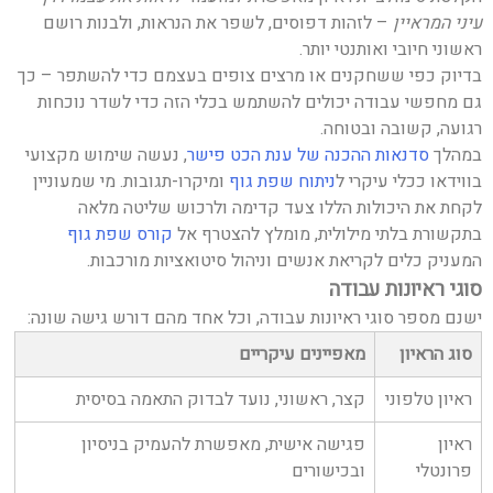
עיני המראיין
– לזהות דפוסים, לשפר את הנראות, ולבנות רושם
ראשוני חיובי ואותנטי יותר.
בדיוק כפי ששחקנים או מרצים צופים בעצמם כדי להשתפר – כך
גם מחפשי עבודה יכולים להשתמש בכלי הזה כדי לשדר נוכחות
רגועה, קשובה ובטוחה.
במהלך
סדנאות ההכנה של ענת הכט פישר
, נעשה שימוש מקצועי
בווידאו ככלי עיקרי ל
ניתוח שפת גוף
ומיקרו-תגובות. מי שמעוניין
לקחת את היכולות הללו צעד קדימה ולרכוש שליטה מלאה
בתקשורת בלתי מילולית, מומלץ להצטרף אל
קורס שפת גוף
המעניק כלים לקריאת אנשים וניהול סיטואציות מורכבות.
סוגי ראיונות עבודה
ישנם מספר סוגי ראיונות עבודה, וכל אחד מהם דורש גישה שונה:
סוג הראיון
מאפיינים עיקריים
ראיון טלפוני
קצר, ראשוני, נועד לבדוק התאמה בסיסית
ראיון
פגישה אישית, מאפשרת להעמיק בניסיון
פרונטלי
ובכישורים