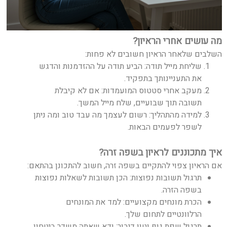
מה עושים אחרי הראיון?
השלבים שלאחר הראיון חשובים לא פחות:
שליחת מייל תודה: הביע תודה על ההזדמנות והדגש
את התעניינותך בתפקיד.
מעקב אחרי סטטוס המועמדות: אם לא קיבלת
תשובה תוך שבועיים, שלח מייל המשך.
למידה מהתהליך: רשום לעצמך מה עבד טוב ומה ניתן
לשפר לפעמים הבאות.
איך מתכוננים לראיון בשפה זרה?
אם הראיון צפוי להתקיים בשפה זרה, חשוב להתכונן בהתאם:
תרגול תשובות נפוצות: הכן תשובות לשאלות נפוצות
בשפה הזרה.
הכרת מונחים מקצועיים: למד את המונחים
הרלוונטיים לתחום שלך.
תרגול שפת גוף וטון דיבור: ודא שאתה משדר ביטחון