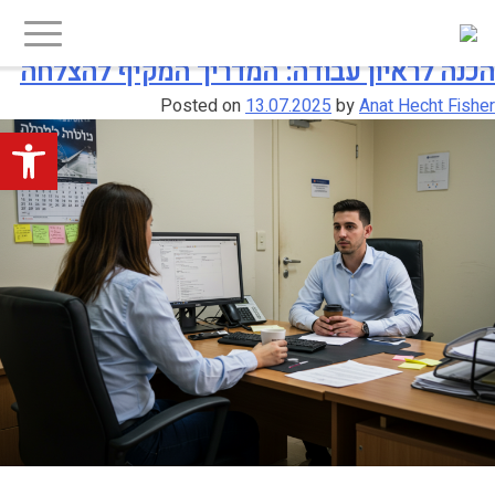
Ski
יפוש:
חודש:
יולי 2025
t
conten
הכנה לראיון עבודה: המדריך המקיף להצלחה
Posted on
13.07.2025
by
Anat Hecht Fisher
פתח סרגל