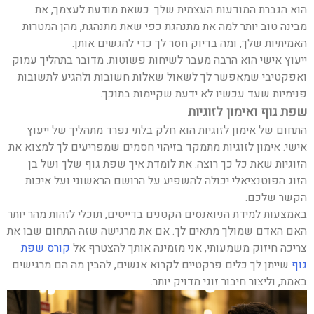
הוא הגברת המודעות העצמית שלך. כשאת מודעת לעצמך, את
מבינה טוב יותר למה את מתנהגת כפי שאת מתנהגת, מהן המטרות
האמיתיות שלך, ומה בדיוק חסר לך כדי להגשים אותן.
ייעוץ אישי הוא הרבה מעבר לשיחות פשוטות. מדובר בתהליך עמוק
ואפקטיבי שמאפשר לך לשאול שאלות חשובות ולהגיע לתשובות
פנימיות שעד עכשיו לא ידעת שקיימות בתוכך.
שפת גוף ואימון לזוגיות
התחום של אימון לזוגיות הוא חלק בלתי נפרד מתהליך של ייעוץ
אישי. אימון לזוגיות מתמקד בזיהוי חסמים שמפריעים לך למצוא את
הזוגיות שאת כל כך רוצה. את לומדת איך שפת גוף שלך ושל בן
הזוג הפוטנציאלי יכולה להשפיע על הרושם הראשוני ועל איכות
הקשר שלכם.
באמצעות למידת הניואנסים הקטנים בדייטים, תוכלי לזהות מהר יותר
האם האדם שמולך מתאים לך. אם את מרגישה שזה התחום שבו את
צריכה חיזוק משמעותי, אני מזמינה אותך להצטרף אל
קורס שפת
גוף
שייתן לך כלים פרקטיים לקרוא אנשים, להבין מה הם מרגישים
באמת, וליצור חיבור זוגי מדויק יותר.