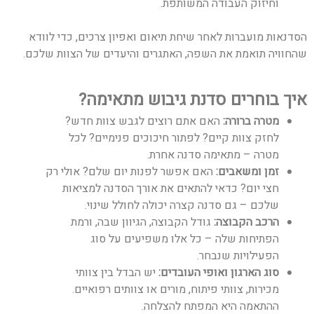
וחיזוק העבודה המשותפת.
הסדנאות מועברות לאחר שיחת תיאום ואפיון צרכים, כדי לוודא
שהחוויה תואמת את השפה, האתגרים והיעדים של הצוות שלכם.
איך בוחרים סדנת גיבוש מתאימה
?
מטרה ברורה
:
האם אתם רוצים לגבש צוות חדש?
לחזק צוות קיים? לפתור חיכוכים פנימיים? לכל
מטרה – מתאימה סדנה אחרת.
זמן ומשאבים
:
האם אפשר לפנות יום שלם? אולי רק
חצי יום? כדאי להתאים את אורך הסדנה למציאות
שלכם – גם סדנה קצרה יכולה לחולל שינוי.
הרכב הקבוצה
:
גודל הקבוצה, הגיוון שבה, ורמת
הפתיחות שלה – כל אלו משפיעים על סוג
הפעילויות שנבחר.
סוג הארגון ואופי העובדים
:
יש הבדל בין צוותי
מכירות, צוותי פיתוח, מורים או צוותים רפואיים.
ההתאמה היא המפתח להצלחה.