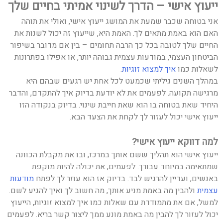
ייעוץ אישי – הדרך לשינוי אמיתי בחיים שלך
אני בטוחה שכבר שמעת את המושג ייעוץ אישי, ואולי את תוהה
האם הוא באמת מתאים לך. האמת היא, שייעוץ זה יכול לשנות את
החיים שלך לטובה בכל כך הרבה תחומים – בין אם מדובר בשיפור
הביטחון העצמי, במודעות עצמית גבוהה יותר, או אפילו בפתרונות
לשאלות כמו
איך למצוא זוגיות
.
במהלך השנים גיליתי שכמעט לכל אחת יש רגעים שבהם היא
מרגישה תקועה. לפעמים את לא יודעת בדיוק איך להתקדם, והדבר
היחיד שאת בטוחה בו הוא שאת חייבת שינוי. בדיוק בנקודה הזו
ייעוץ אישי יכול לעזור לך לקחת את הצעד הבא.
למה דווקא ייעוץ אישי
?
ייעוץ אישי הוא תהליך ששם אותך במרכז, ובו את מקבלת הכוונה
שמתאימה במיוחד עבורך. לפעמים, את יכולה להיות מוקפת
באנשים, ועדיין להרגיש לבד. בדיוק אז הוא עוזר לך לפתח
מודעות
עצמית
ולהבין מה באמת מניע אותך, מה חשוב לך ואיך להגיע לשם.
למשל, אם את מתמודדת עם שאלות כמו איך למצוא זוגיות, הייעוץ
יכול לעזור לך להבין מה באמת מונע ממך ליצור קשר בריא. לפעמים