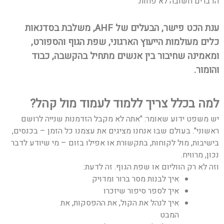
הדברים חשובה לא פחות.
ענת הכט פישר, הבעלים של AHF, משלבת בסדנאות
כלים מעולמות הייעוץ הארגוני, שפת הגוף והספורט,
ומאמינה שחיבור בין אנשים מתחיל בהקשבה, כבוד
והומור.
למה בכלל צריך ללמוד לעמוד מול קהל
?
יש משפט ידוע שאומר: "אתה לא מקבל הזדמנות שנייה לרושם
ראשוני". בעולם שבו אנחנו מציגים את עצמנו כל הזמן – בכנסים,
בישיבות, מול לקוחות, בתקשורת או אפילו בזום – מי שיודע לדבר
נכון, מרוויח.
וזה לא רק הווליום או שפת הגוף. זה לדעת:
איך לבנות מסר ברור ומדויק
איך לספר סיפור שיזכרו
איך לנהל את הקול, את ההפסקות, את
המבט