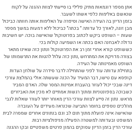
אתן מספר דוגמאות מתיק פלילי בו סייעתי לצוות ההגנה על לקוח
שנאשם באלימות כלפי אשתו לשעבר.
בזמן הדיון בה העידה האישה וסיפרה על האלימות אותה חוותה כביכול
מבן זוגה, לאורך כל עדותה " בכתה" כביכול ללא דמעות במשך מספר
שעות – השופט ביקש לכתוב בפרוטוקול שהאישה בוכה. יש חשיבות
גדולה לאבחנה האם בכתה או השמיעה קולות בכי.
כששופט קורא אחרי זמן רב את הפרוטוקול ונתון כזה שאינו מתאר
בצורה מדויקת את המתרחש ,נתון כזה עלול להטות את התרשמותו של
השופט מאמינותה של העידה.
בתחילת עדותה עוד לפני שהתחילה לדבר סידרה על שולחן העדות
קופסא עם טישו, דבר המעיד על הכנה שעשתה אולי בהמלצת עורכי
דינה שבכי יכול לעזור בהעברת אמינות המסר שלה. האדם הסביר
כשבוכה בספונטניות ומתוך רגשות אמתיים לא מכין את האביזרים
מראש. נתון זה סייע לצוות עורכי הדין מאוחר יותר לעורר שאלות לגבי
מהלכים נוספים בחומר התביעה שכנראה מעידים על העובדה
שהאישה אינה פועלת מתוך תום לב וגם בנתונים אחרים שמסרה לבית
המשפט ובעדותה למשטרה הפעילה מניפולציות רבות.
עורכי הדין בזמן הדיון עסוקים בהמון פרטים משפטיים ובקו ההגנה