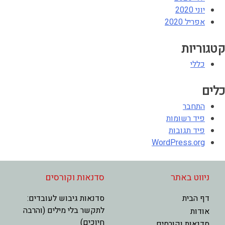
יוני 2020
אפריל 2020
קטגוריות
כללי
כלים
התחבר
פיד רשומות
פיד תגובות
WordPress.org
ניווט באתר
סדנאות וקורסים
דף הבית
סדנאות גיבוש לעובדים:
לתקשר בלי מילים (והרבה
אודות
חיוכים)
סדנאות וקורסים