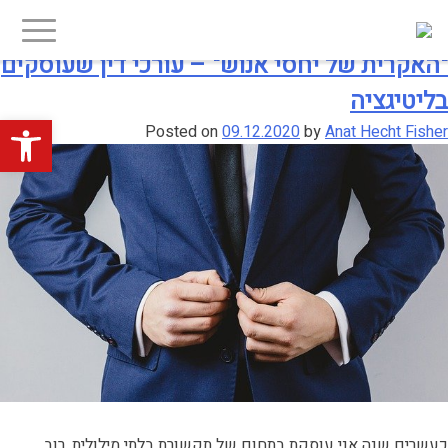
Ski
יפוש:
חודש:
דצמבר 2020
t
conten
"האקרית של יחסי אנוש" – עורכי דין שעוסקים
בליטיגציה
פתח סרגל
Posted on
09.12.2020
by
Anat Hecht Fisher
כעשרים שנה אני עוסקת בתחום של תקשורת בלתי מילולית. רוב