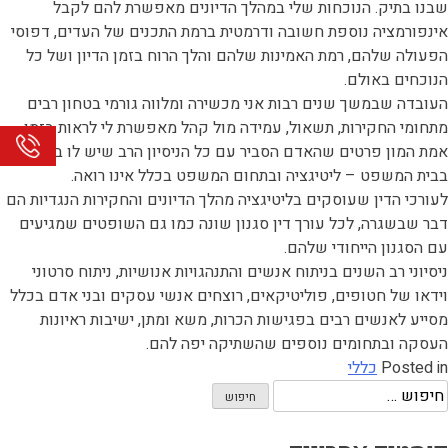
שבנו בתיק. הנוכחות שלי במהלך הדיונים מאפשרת להם לקבל
אינפורמציה נוספת חשובה ודרמטית ברמת התכנים של העדים, דפוסי
הפעולה שלהם, רמת האמינות שלהם והלך הרוח בזמן הדיון ושל כל
הנוכחים באולם.
העובדה שבמשך שנים רבות אני מכשירה ומלווה גורמי בטחון רבים
מתחומי החקירות, תשאול, עמידה מול קהל מאפשרת לי לראות בזמן
אמת המון פרטים שהאדם הסביר עם כל הניסיון הרב שיש לו בהופעה
בבית המשפט – ליטיגציה ובתחום המשפט בכלל אינו רואה.
לעורכי הדין שעוסקים בליטיגציה מהלך הדיונים והחקירות הנגדיות הם
דבר שבשגרה, לכל עורך דין סגנון שונה כמו גם השופטים שמגיעים
עם הסגנון הייחודי שלהם.
ניסיוני רב השנים בניתוח אנשים והתנהגויות אנושיות, ניתוח סרטוני
וידאו של חטופים, פוליטיקאים, רוצחים אנשי עסקים ובני אדם בכלל
מסייע לאנשים רבים בפגישות הכרות, משא ומתן, ישיבות ראיונות
העסקה ובתחומים נוספים שהשתיקה יפה להם.
Posted in
כללי