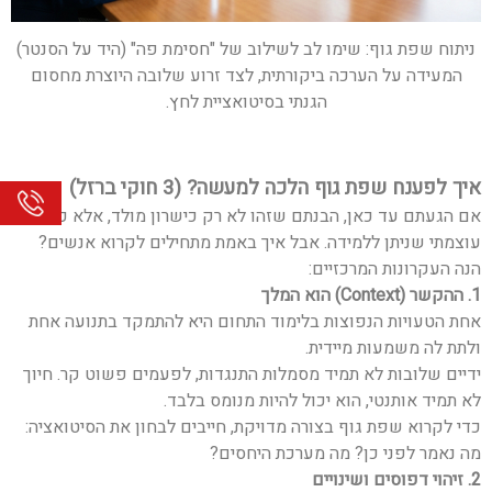
ניתוח שפת גוף: שימו לב לשילוב של "חסימת פה" (היד על הסנטר)
המעידה על הערכה ביקורתית, לצד זרוע שלובה היוצרת מחסום
הגנתי בסיטואציית לחץ.
איך לפענח שפת גוף הלכה למעשה? (3 חוקי ברזל)
אם הגעתם עד כאן, הבנתם שזהו לא רק כישרון מולד, אלא כלי
עוצמתי שניתן ללמידה. אבל איך באמת מתחילים לקרוא אנשים?
הנה העקרונות המרכזיים:
1. ההקשר (Context) הוא המלך
אחת הטעויות הנפוצות בלימוד התחום היא להתמקד בתנועה אחת
ולתת לה משמעות מיידית.
ידיים שלובות לא תמיד מסמלות התנגדות, לפעמים פשוט קר. חיוך
לא תמיד אותנטי, הוא יכול להיות מנומס בלבד.
כדי לקרוא שפת גוף בצורה מדויקת, חייבים לבחון את הסיטואציה:
מה נאמר לפני כן? מה מערכת היחסים?
2. זיהוי דפוסים ושינויים