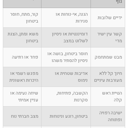
גוף
הגנה, אי-נוחות או
קור, מתח, חוסר
ידיים שלובות
סגירות
ביטחון
קשר עין ישיר
דומיננטיות או ניסיון
משא ומתן, הצגת
מדי
לשלוט במצב
ביטחון
חוסר ביטחון, בושה או
מבט שמתחמק
פחד או רתיעה
ניסיון להסתיר משהו
חיוך קל ללא
אדיבות שטחית או
מפגש רשמי או
מעורבות עיניים
נימוס
היכרות ראשונית
הטיית ראש
הקשבה, פתיחות,
שיחה נעימה או
קלה
סקרנות
עניין אמיתי
ישיבה רפויה
ביטחון, רוגע ונינוחות
מצב חברתי נוח
ופתוחה