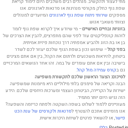
מתי לעצור ולהקשיב. מנהלים רבים משלבים היום לימוד קריאת
שפת גוף כחלק מקורסי מנהיגות או סדנאות לארגונים. אנו
מספקים
שירותי ניתוח שפת גוף לארגונים
המיועדים למנהלים
וצוותי משאבי אנוש.
בזוגיות ובחיים האישיים
– מי שיודע איך לקרוא שפת גוף לומד
לזהות קונפליקטים עוד לפני שהם מתפרצים, להבין את הצרכים של
בן או בת הזוג ולהביע אמפתיה דרך נוכחות פיזית אמיתית.
בפני קהל
– שימוש נכון בשפת הגוף שלכם יעזור לכם לשדר
ביטחון, להיראות משכנעים ולרתום את הקהל, בין אם אתם מציגים
בישיבה ובין אם אתם עומדים על במה. זהו אחד הנושאים המרכזיים
גם ב
קורס עמידה מול קהל
.
לסיכום: הצעד הראשון שלכם לתקשורת משפיעה
הבנה וקריאה של סימנים בלתי מילוליים היא מיומנות שמשפיעה
ישירות על הקריירה, הביטחון העצמי ומערכות היחסים שלכם. הידע
הזה נגיש היום יותר מתמיד.
מעוניינים ללמוד לשלוט בשפה השקטה ולפתח כריזמה והשפעה?
אנו מזמינים אתכם להצטרף ל
סדנאות ולקורסים של ענת הכט
פישר
, או להשאיר פרטים לשיחת היכרות אישית.
Posted in
כללי