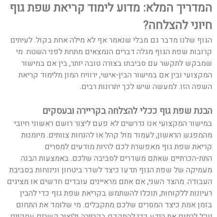
המדריך המלא: מדוע לימוד קריאת שפת גוף
חיוני להצלחה?
הגוף שלנו מדבר גם מבלי שנאמר אף לא מילה אחת בקול. לעיתים
קרובות שפת הגוף מגלה דברים הנמצאים מתחת לפני השטח. מי
שמבקש לתקשר עם סביבתו בצורה טובה יותר, בין אם במישור
המקצועי ובין אם במישור הבין-אישי, ירוויח המון מלימוד קריאת
השפה הזו. למעשה שיש לכך יתרונות רבים.
הבנת שפת גוף ככלי להצלחה בקריירה ובעסקים
במישור המקצועי אנו נדרשים לא פעם ליצור רושם ראשוני חיובי
מהמפגש הראשון, לעמוד מול קהל או להנחות צוותים. מיומנות
קריאת שפת גוף מאפשרת לכם להיות מודעים למסרים
התת-הכרתיים שאתם משדרים לסביבה שלכם. באמצעות הבנה
מעמיקה של שפת הגוף תדעו כיצד לשדר ביטחון ונינוחות בסביבת
העבודה. מהצד השני, אם אתם מראיינים עובדים חדשים או מציגים
רעיונות ללקוחות, תוכלו להשתמש בקריאת שפת גוף כדי להבין
בזמן אמת כיצד המסרים שלכם מתקבלים. מי שלומד את התחום
יוכל לרתום את הידע כדי להתקדם בקריירה וליצור קשרים עסקיים