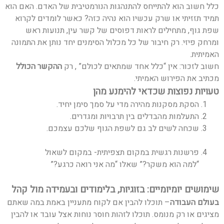
כלל חשוב הוא להתייחס להתנהגות הנורמטיבית של האדם. האם הוא
תמיד תזזיתי או שרק עכשיו הוא נהיה כזה? כאשר לומדים לקרוא
שפת גוף, מתחילים לראות דפוסים של קשר עין, תנועות ראש
ומרחק פיזי. רק חיבור של כל מכלול הסימנים יחד נותן את התמונה
האמיתית.
חשוב לזכור: אין “כלל אחד שמתאים לכולם” , רק
ההקשר הכולל
מכתיב את הפירוש האמיתי.
טעויות נפוצות שכדאי להימנע מהן
הסקת מסקנות מהירה מדי על סמך סימן יחיד.
התעלמות מהבדלים בין תרבויות ומגדרים.
שכחה לשים לב גם לשפת הגוף שלכם עצמכם.
פרשנות רגשית במקום תצפיתית- במקום לשאול
“למה הוא משקר?” שאלו “מה אני רואה כרגע?”
שימושים יומיומיים: בזוגיות, בלימודים ובעמידה מול קהל
בעולם העבודה
– תוכלו להבין אם לקוח מתעניין באמת במה שאתם
מציגים או רק מנומס. תוכלו לזהות חוסר נוחות אצל עובד או להבין