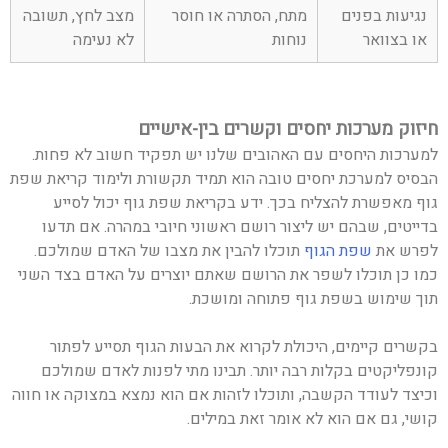
נגיעות בפנים
מתח, הסתרה או חוסר
מצב לחץ, תשובה
או בצוואר
נוחות
לא נעימה
חיזוק מערכות יחסים וקשרים בין-אישיים
למערכות היחסים עם האהובים שלנו יש תפקיד חשוב לא פחות.
הבסיס למערכת יחסים טובה הוא תמיד תקשורת ולימוד קריאת שפת
גוף מאפשרת להצליח בכך. ידע בקריאת שפת גוף יכול לסייע
בדייטים, שבהם יש ליצור רושם ראשוני חיובי במהרה. אם תדעו
לפרש את
שפת הגוף
תוכלו להבין את מצבו של האדם שמולכם.
כמו כן תוכלו לשפר את הרושם שאתם יוצרים על האדם בצד השני
תוך שימוש בשפת גוף פתוחה ומושכת.
בקשרים קיימים, היכולת לקרוא את הבעות הגוף תסייע לפתור
קונפליקטים בקלות רבה יותר. תבינו מתי לפנות לאדם שמולכם
וכיצד לעודד הקשבה, ותוכלו לזהות אם הוא נמצא במצוקה או חווה
קושי, גם אם הוא לא אומר זאת במילים.